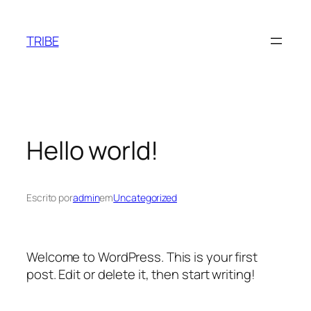
Pular
para
TRIBE
o
conteúdo
Hello world!
Escrito por
admin
em
Uncategorized
Welcome to WordPress. This is your first
post. Edit or delete it, then start writing!